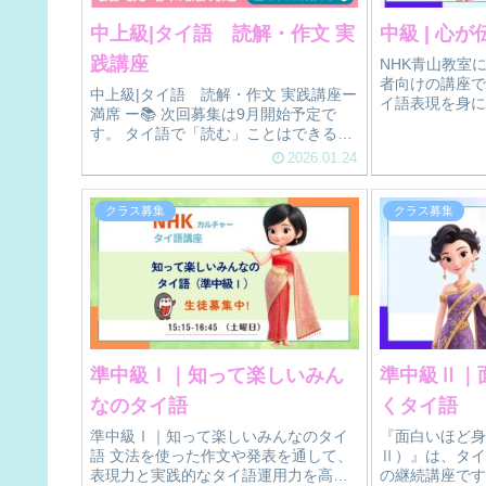
中上級|タイ語 読解・作文 実
中級 | 心
践講座
NHK青山教室
者向けの講座で
中上級|タイ語 読解・作文 実践講座ー
イ語表現を身に
満席 ー📚 次回募集は9月開始予定で
す。
す。 タイ語で「読む」ことはできるけ
れど、自分の考えを自然な長文で表現
2026.01.24
するのが難しいと感じていませんか。
これまでに学んできた文法や語...
クラス募集
クラス募集
準中級Ⅰ｜知って楽しいみん
準中級Ⅱ｜
なのタイ語
くタイ語
準中級Ⅰ｜知って楽しいみんなのタイ
『面白いほど身
語 文法を使った作文や発表を通して、
Ⅱ）』は、タイ
表現力と実践的なタイ語運用力を高め
の継続講座です