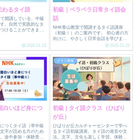
が伝わるタイ語
初級｜ペラペラ日常タイ語会
話
にて開講している、中級
す。自然で実践的なタ
NHK青山教室で開講するタイ語講座
つけることができま
（初級Ⅰ）のご案内です。 初心者の方
向けに、やさしく日常会話を学びま
す。
2026.01.23
2026.01.22
クラス募集
面白いほど身につ
初級 | タイ語クラス（ひばり
が丘）
につくタイ語（準中級
ひばりが丘カルチャーセンターで学べ
文字が読める方のため
るタイ語初級講座。タイ語の発音や文
。途中参加・体験受講
法、文字、文化も楽しく学習。体験・