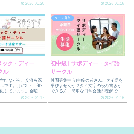
募集中
見学OK。
2026.01.20
2026.01.19
クラス募集
 サヌック・ディー
初中級 | サボディー・タイ語
クル
サークル
学びながら、交流も深
仲間募集中 初中級の皆さん、タイ語を
ルです。月に2回、和や
学びませんか？タイ文字の読み書きが
動しています。金曜
できる方、簡単な日常会話が理解でき
こちらま
る方、ぜひ参加してください^-^♪少人
2026.01.17
2026.01.16
数の暖かい雰囲気の楽しいクラスで
す。一緒に学んで、タイ語のスキルを
アップさせましょう！ ...