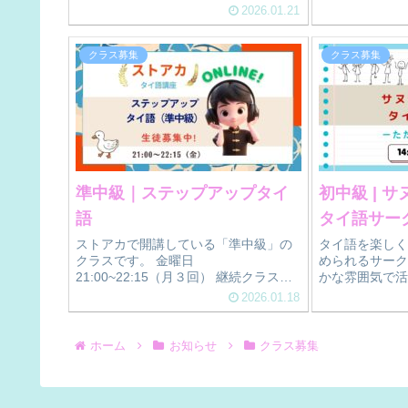
る内容です。 途中参加も歓迎、体験受
も歓迎！ 生徒
2026.01.21
講も可能です。 アットホームな雰囲気
の中で楽しく学べます。
クラス募集
クラス募集
準中級｜ステップアップタイ
初中級 |
語
タイ語サー
ストアカで開講している「準中級」の
タイ語を楽しく
クラスです。 金曜日
められるサーク
21:00~22:15（月３回） 継続クラスで
かな雰囲気で活
すが、途中からのご参加も大歓迎で
日 14:30~16:30 🤓🧣詳細は
2026.01.18
す。
で
ホーム
お知らせ
クラス募集