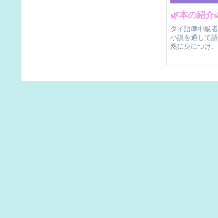
🌿本の紹介
タイ語準中級者
小説を通して語
然に身につけ、
践的な一冊。